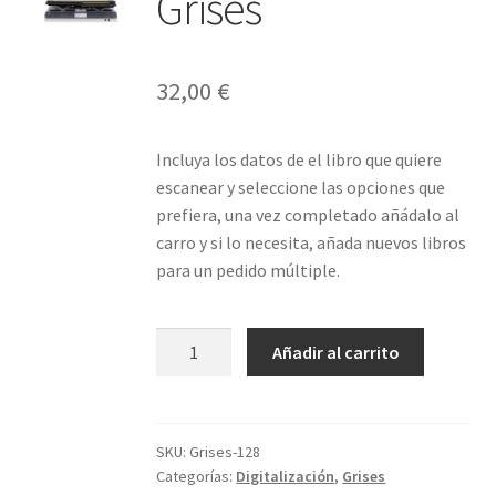
Grises
32,00
€
Incluya los datos de el libro que quiere
escanear y seleccione las opciones que
prefiera, una vez completado añádalo al
carro y si lo necesita, añada nuevos libros
para un pedido múltiple.
Libro
Añadir al carrito
128
páginas
Grises
cantidad
SKU:
Grises-128
Categorías:
Digitalización
,
Grises