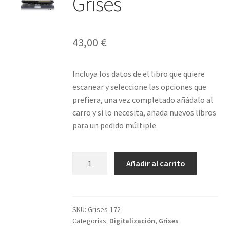
Grises
43,00
€
Incluya los datos de el libro que quiere
escanear y seleccione las opciones que
prefiera, una vez completado añádalo al
carro y si lo necesita, añada nuevos libros
para un pedido múltiple.
Libro
Añadir al carrito
172
páginas
Grises
cantidad
SKU:
Grises-172
Categorías:
Digitalización
,
Grises