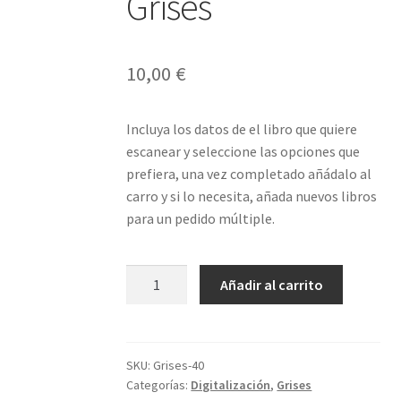
Grises
10,00
€
Incluya los datos de el libro que quiere
escanear y seleccione las opciones que
prefiera, una vez completado añádalo al
carro y si lo necesita, añada nuevos libros
para un pedido múltiple.
Libro
Añadir al carrito
40
páginas
Grises
cantidad
SKU:
Grises-40
Categorías:
Digitalización
,
Grises