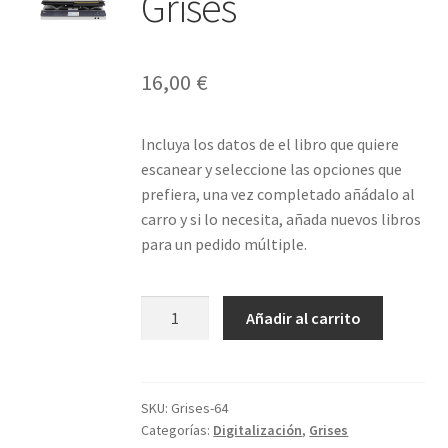
Grises
16,00
€
Incluya los datos de el libro que quiere
escanear y seleccione las opciones que
prefiera, una vez completado añádalo al
carro y si lo necesita, añada nuevos libros
para un pedido múltiple.
Libro
Añadir al carrito
64
páginas
Grises
cantidad
SKU:
Grises-64
Categorías:
Digitalización
,
Grises