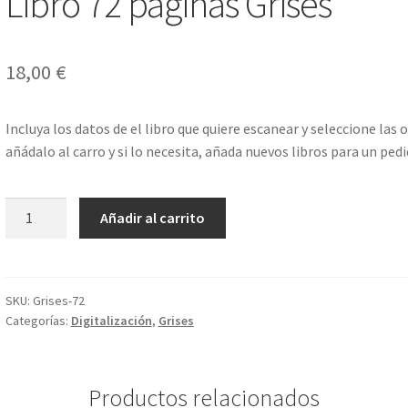
Libro 72 páginas Grises
18,00
€
Incluya los datos de el libro que quiere escanear y seleccione la
añádalo al carro y si lo necesita, añada nuevos libros para un ped
Libro
Añadir al carrito
72
páginas
Grises
cantidad
SKU:
Grises-72
Categorías:
Digitalización
,
Grises
Productos relacionados