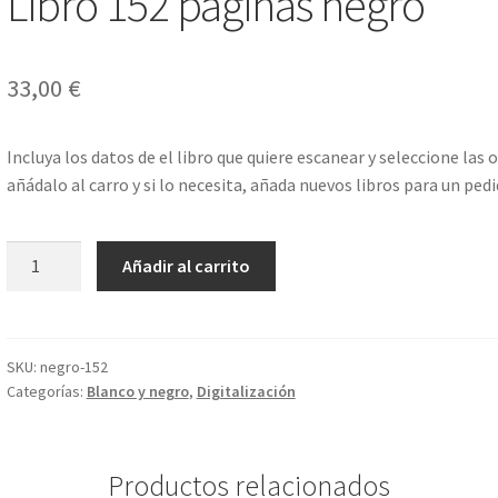
Libro 152 páginas negro
33,00
€
Incluya los datos de el libro que quiere escanear y seleccione la
añádalo al carro y si lo necesita, añada nuevos libros para un ped
Libro
Añadir al carrito
152
páginas
negro
cantidad
SKU:
negro-152
Categorías:
Blanco y negro
,
Digitalización
Productos relacionados