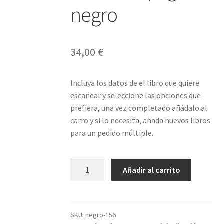
negro
34,00
€
Incluya los datos de el libro que quiere
escanear y seleccione las opciones que
prefiera, una vez completado añádalo al
carro y si lo necesita, añada nuevos libros
para un pedido múltiple.
Libro
Añadir al carrito
156
páginas
negro
cantidad
SKU:
negro-156