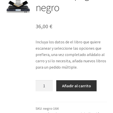
negro
36,00
€
Incluya los datos de el libro que quiere
escanear y seleccione las opciones que
prefiera, una vez completado añádalo al
carro y si lo necesita, añada nuevos libros
para un pedido múltiple.
Libro
Añadir al carrito
164
páginas
negro
cantidad
SKU:
negro-164