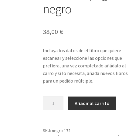
🔍
negro
38,00
€
Incluya los datos de el libro que quiere
escanear y seleccione las opciones que
prefiera, una vez completado añádalo al
carro y si lo necesita, añada nuevos libros
para un pedido múltiple.
Libro
Añadir al carrito
172
páginas
negro
cantidad
SKU:
negro-172