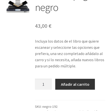
🔍
negro
43,00
€
Incluya los datos de el libro que quiere
escanear y seleccione las opciones que
prefiera, una vez completado añádalo al
carro y si lo necesita, añada nuevos libros
para un pedido múltiple.
Libro
Añadir al carrito
192
páginas
negro
cantidad
SKU:
negro-192