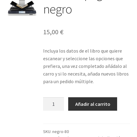
negro
15,00
€
Incluya los datos de el libro que quiere
escanear y seleccione las opciones que
prefiera, una vez completado añádalo al
carro y si lo necesita, añada nuevos libros
para un pedido múltiple.
Libro
Añadir al carrito
80
páginas
negro
cantidad
SKU:
negro-80