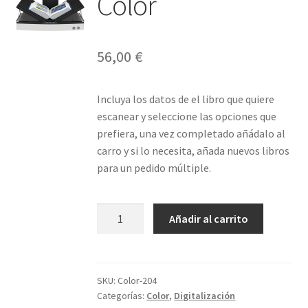
Color
56,00
€
Incluya los datos de el libro que quiere
escanear y seleccione las opciones que
prefiera, una vez completado añádalo al
carro y si lo necesita, añada nuevos libros
para un pedido múltiple.
Libro
Añadir al carrito
204
páginas
Color
cantidad
SKU:
Color-204
Categorías:
Color
,
Digitalización