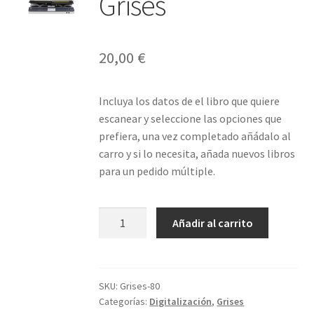
Grises
20,00
€
Incluya los datos de el libro que quiere
escanear y seleccione las opciones que
prefiera, una vez completado añádalo al
carro y si lo necesita, añada nuevos libros
para un pedido múltiple.
Libro
Añadir al carrito
80
páginas
Grises
cantidad
SKU:
Grises-80
Categorías:
Digitalización
,
Grises